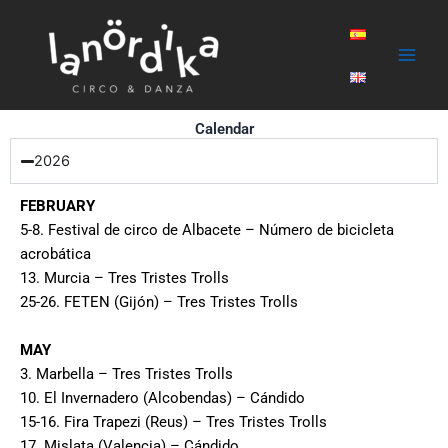
Skip
Main
to
Men
content
Calendar
2026
FEBRUARY
5-8. Festival de circo de Albacete – Número de bicicleta
acrobática
13. Murcia – Tres Tristes Trolls
25-26. FETEN (Gijón) – Tres Tristes Trolls
MAY
3. Marbella –
Tres Tristes Trolls
10. El Invernadero (Alcobendas) – Cándido
15-16. Fira Trapezi (Reus) – Tres Tristes Trolls
17. Mislata (Valencia) – Cándido